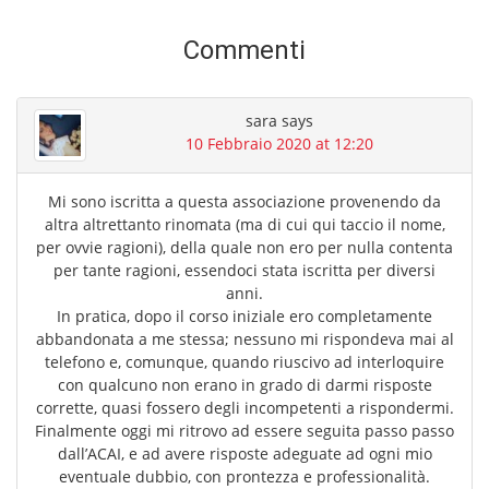
c
t
n
e
di
Commenti
b
vi
o
di
sara
says
o
10 Febbraio 2020 at 12:20
k
Mi sono iscritta a questa associazione provenendo da
altra altrettanto rinomata (ma di cui qui taccio il nome,
per ovvie ragioni), della quale non ero per nulla contenta
per tante ragioni, essendoci stata iscritta per diversi
anni.
In pratica, dopo il corso iniziale ero completamente
abbandonata a me stessa; nessuno mi rispondeva mai al
telefono e, comunque, quando riuscivo ad interloquire
con qualcuno non erano in grado di darmi risposte
corrette, quasi fossero degli incompetenti a rispondermi.
Finalmente oggi mi ritrovo ad essere seguita passo passo
dall’ACAI, e ad avere risposte adeguate ad ogni mio
eventuale dubbio, con prontezza e professionalità.