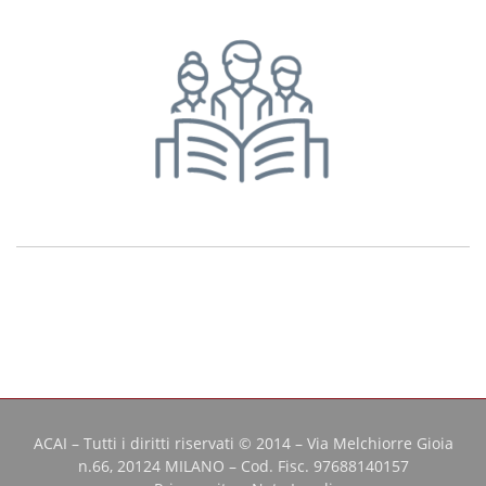
ACAI – Tutti i diritti riservati © 2014 – Via Melchiorre Gioia
n.66, 20124 MILANO – Cod. Fisc. 97688140157