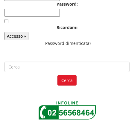
Password:
Ricordami
Password dimenticata?
S
e
a
Cerca
r
c
h
f
o
r
: