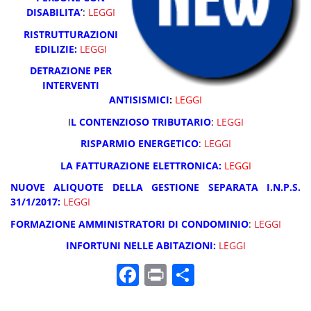
DISABILITA’
:
LEGGI
RISTRUTTURAZIONI
EDILIZIE:
LEGGI
DETRAZIONE PER
INTERVENTI
ANTISISMICI
:
LEGGI
I
L CONTENZIOSO TRIBUTARIO
:
LEGGI
RISPARMIO ENERGETICO
:
LEGGI
LA FATTURAZIONE ELETTRONICA:
LEGGI
NUOVE ALIQUOTE DELLA GESTIONE SEPARATA I.N.P.S.
31/1/2017:
LEGGI
FORMAZIONE AMMINISTRATORI DI CONDOMINIO
:
LEGGI
INFORTUNI NELLE ABITAZION
I:
LEGGI
F
Pr
C
a
in
o