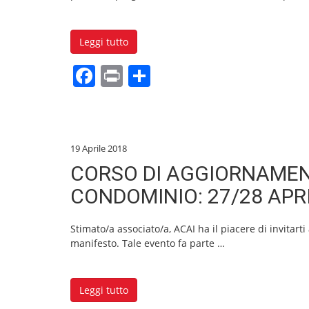
k
Leggi tutto
F
Pr
C
a
in
o
c
t
n
e
di
19 Aprile 2018
b
vi
CORSO DI AGGIORNAMEN
o
di
CONDOMINIO: 27/28 APR
o
k
Stimato/a associato/a, ACAI ha il piacere di invitart
manifesto. Tale evento fa parte
…
Leggi tutto