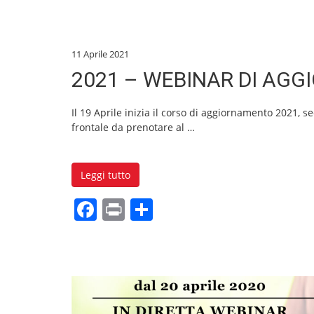
a
in
o
c
t
n
e
di
11 Aprile 2021
b
vi
2021 – WEBINAR DI AGG
o
di
o
Il 19 Aprile inizia il corso di aggiornamento 2021,
frontale da prenotare al
…
k
Leggi tutto
F
Pr
C
a
in
o
c
t
n
e
di
b
vi