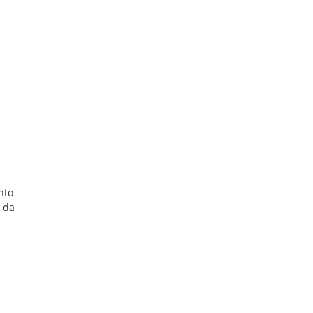
O
ento
e da