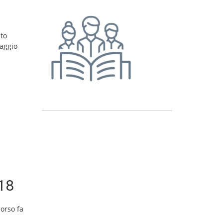
nto
Maggio
18
corso fa