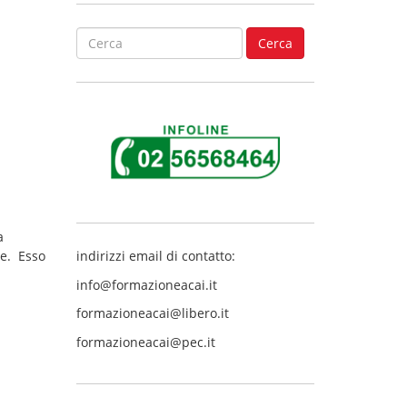
S
Cerca
e
a
r
c
h
f
o
r
:
a
ne. Esso
indirizzi email di contatto:
info@formazioneacai.it
formazioneacai@libero.it
formazioneacai@pec.it