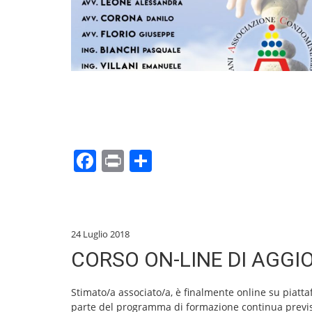
o
k
F
Pr
C
a
in
o
c
t
n
e
di
24 Luglio 2018
b
vi
CORSO ON-LINE DI AGG
o
di
o
Stimato/a associato/a, è finalmente online su piattaf
parte del programma di formazione continua previ